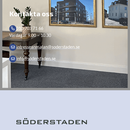
Kontakta oss
010-703 71 66
Vardagar 9.00 – 10.30
intresseanmalan@soderstaden.se
info@soderstaden.se