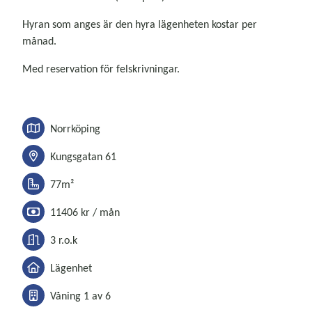
Hyran som anges är den hyra lägenheten kostar per
månad.
Med reservation för felskrivningar.
Norrköping
Kungsgatan 61
77m²
11406 kr / mån
3 r.o.k
Lägenhet
Våning 1 av 6