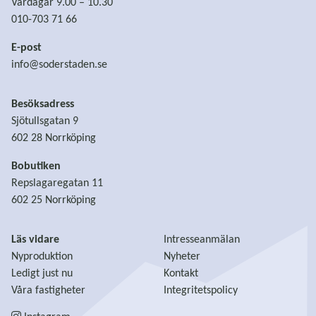
Vardagar 9.00 – 10.30
010-703 71 66
E-post
info@soderstaden.se
Besöksadress
Sjötullsgatan 9
602 28 Norrköping
Bobutiken
Repslagaregatan 11
602 25 Norrköping
Läs vidare
Intresseanmälan
Nyproduktion
Nyheter
Ledigt just nu
Kontakt
Våra fastigheter
Integritetspolicy