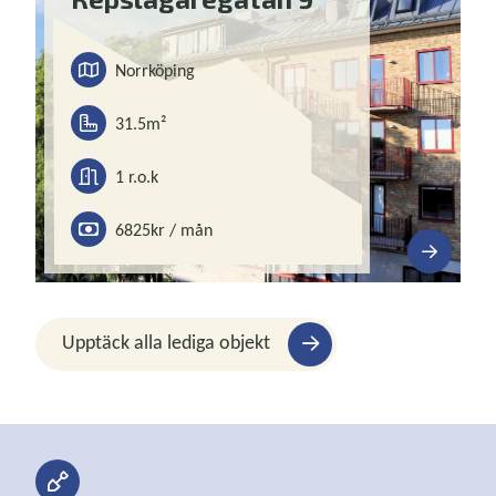
Norrköping
31.5m²
1 r.o.k
6825
kr / mån
Upptäck alla lediga objekt