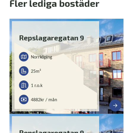
Fler lediga bostäder
Repslagaregatan 9
Norrköping
25m²
1 r.o.k
4882
kr / mån
Repslagaregatan 9