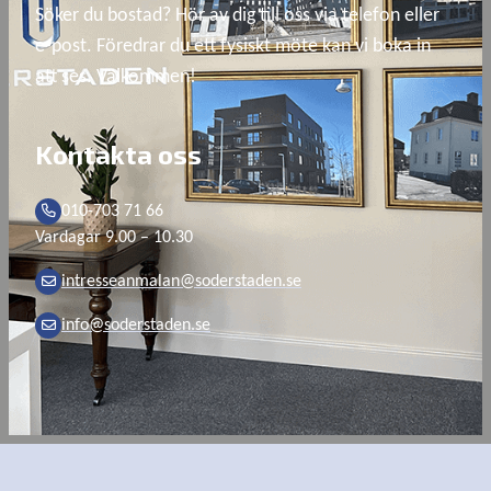
Söker du bostad? Hör av dig till oss via telefon eller 
e-post. Föredrar du ett fysiskt möte kan vi boka in 
att ses. Välkommen!
Kontakta oss
010-703 71 66
Vardagar 9.00 – 10.30
intresseanmalan@soderstaden.se
info@soderstaden.se